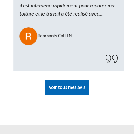
il est intervenu rapidement pour réparer ma
toiture et le travail a été réalisé avec
beaucoup de professionnalisme. Très,
ponctuel et à l’écoute, le résultat est
Remnants Call LN
impeccable et le chantier a été laissé propre.
Un artisan de confiance que je n’hésiterai pas
à recontacter"
Voir tous mes avis