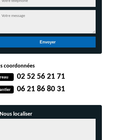
s coordonnées
02 52 56 21 71
reau
06 21 86 80 31
antier
Nous localiser