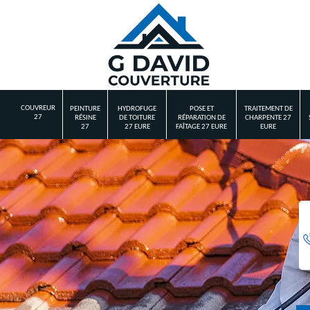
COUVREUR
PEINTURE
HYDROFUGE
POSE ET
TRAITEMENT DE
27
RÉSINE
DE TOITURE
RÉPARATION DE
CHARPENTE 27
27
27 EURE
FAÎTAGE 27 EURE
EURE