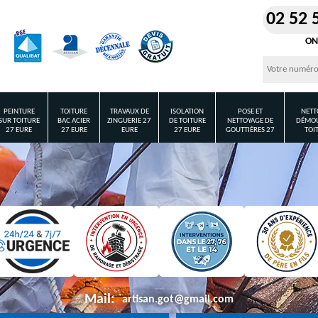
02 52 
ON
PEINTURE
TOITURE
TRAVAUX DE
ISOLATION
POSE ET
NETT
SUR TOITURE
BAC ACIER
ZINGUERIE 27
DE TOITURE
NETTOYAGE DE
DÉMOU
27 EURE
27 EURE
EURE
27 EURE
GOUTTIÈRES 27
TOI
Mail:
artisan.got@gmail.com