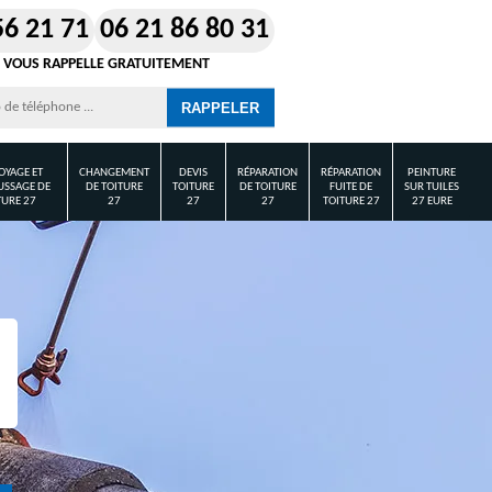
56 21 71
06 21 86 80 31
 VOUS RAPPELLE GRATUITEMENT
OYAGE ET
CHANGEMENT
DEVIS
RÉPARATION
RÉPARATION
PEINTURE
SSAGE DE
DE TOITURE
TOITURE
DE TOITURE
FUITE DE
SUR TUILES
TURE 27
27
27
27
TOITURE 27
27 EURE