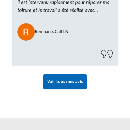
il est intervenu rapidement pour réparer ma
toiture et le travail a été réalisé avec
beaucoup de professionnalisme. Très,
ponctuel et à l’écoute, le résultat est
Remnants Call LN
impeccable et le chantier a été laissé propre.
Un artisan de confiance que je n’hésiterai pas
à recontacter"
Voir tous mes avis