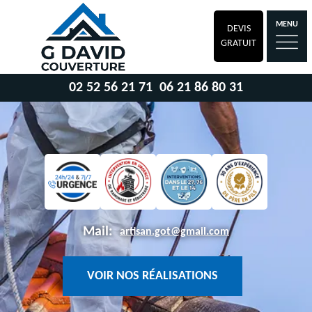
MENU
DEVIS
GRATUIT
02 52 56 21 71
06 21 86 80 31
Mail:
artisan.got@gmail.com
VOIR NOS RÉALISATIONS