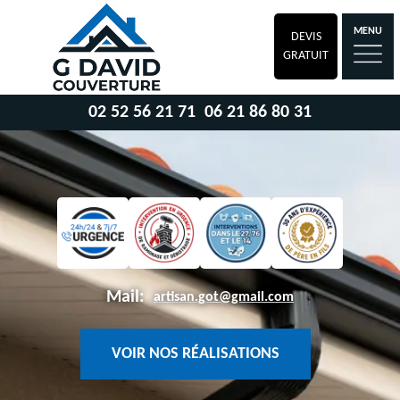
MENU
DEVIS
GRATUIT
02 52 56 21 71
06 21 86 80 31
Mail:
artisan.got@gmail.com
VOIR NOS RÉALISATIONS