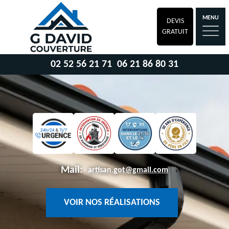
MENU
DEVIS
GRATUIT
02 52 56 21 71
06 21 86 80 31
Mail:
artisan.got@gmail.com
VOIR NOS RÉALISATIONS