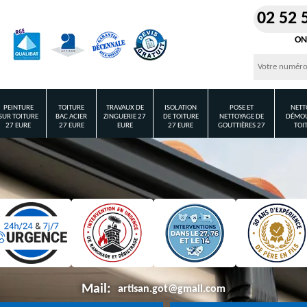
02 52 
ON
PEINTURE
TOITURE
TRAVAUX DE
ISOLATION
POSE ET
NETT
SUR TOITURE
BAC ACIER
ZINGUERIE 27
DE TOITURE
NETTOYAGE DE
DÉMOU
27 EURE
27 EURE
EURE
27 EURE
GOUTTIÈRES 27
TOI
Mail:
artisan.got@gmail.com