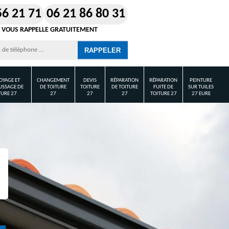
56 21 71
06 21 86 80 31
 VOUS RAPPELLE GRATUITEMENT
OYAGE ET
CHANGEMENT
DEVIS
RÉPARATION
RÉPARATION
PEINTURE
SSAGE DE
DE TOITURE
TOITURE
DE TOITURE
FUITE DE
SUR TUILES
TURE 27
27
27
27
TOITURE 27
27 EURE