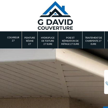
COUVREUR
PEINTURE
HYDROFUGE
POSE ET
TRAITEMENT DE
27
RÉSINE
DE TOITURE
RÉPARATION DE
CHARPENTE 27
27
27 EURE
FAÎTAGE 27 EURE
EURE