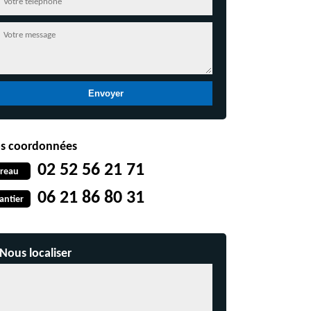
s coordonnées
02 52 56 21 71
reau
06 21 86 80 31
antier
Nous localiser