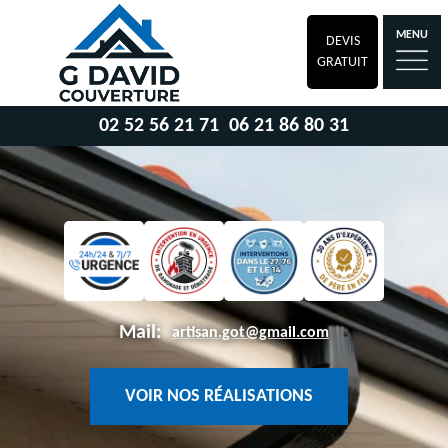
MENU
DEVIS
GRATUIT
02 52 56 21 71
06 21 86 80 31
Mail:
artisan.got@gmail.com
VOIR NOS RÉALISATIONS