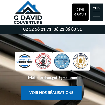
MENU
DEVIS
GRATUIT
02 52 56 21 71
06 21 86 80 31
Mail:
artisan.got@gmail.com
VOIR NOS RÉALISATIONS