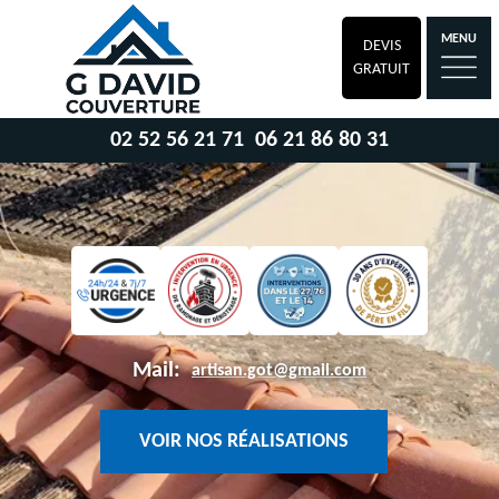
MENU
DEVIS
GRATUIT
02 52 56 21 71
06 21 86 80 31
Mail:
artisan.got@gmail.com
VOIR NOS RÉALISATIONS