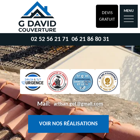
MENU
DEVIS
GRATUIT
02 52 56 21 71
06 21 86 80 31
Mail:
artisan.got@gmail.com
VOIR NOS RÉALISATIONS