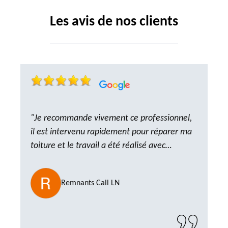
Les avis de nos clients
"Je recommande vivement ce professionnel,
il est intervenu rapidement pour réparer ma
toiture et le travail a été réalisé avec
beaucoup de professionnalisme. Très,
ponctuel et à l’écoute, le résultat est
Remnants Call LN
impeccable et le chantier a été laissé propre.
Un artisan de confiance que je n’hésiterai pas
à recontacter"