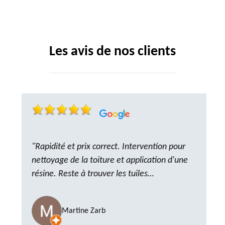
Les avis de nos clients
"Rapidité et prix correct. Intervention pour
nettoyage de la toiture et application d'une
résine. Reste à trouver les tuiles
manquantes, nous savons que nous pouvons
compter sur M. GOT. Très content de la
Martine Zarb
prestation, a recommander sans problème"