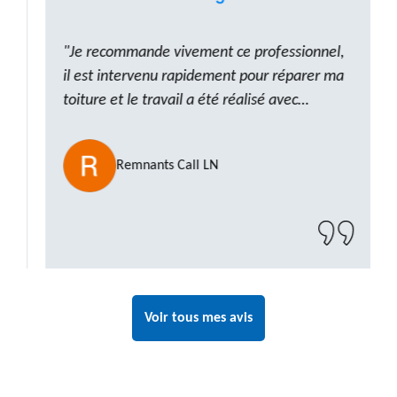
"Je recommande vivement ce professionnel,
il est intervenu rapidement pour réparer ma
toiture et le travail a été réalisé avec
beaucoup de professionnalisme. Très,
ponctuel et à l’écoute, le résultat est
Remnants Call LN
impeccable et le chantier a été laissé propre.
Un artisan de confiance que je n’hésiterai pas
à recontacter"
Voir tous mes avis