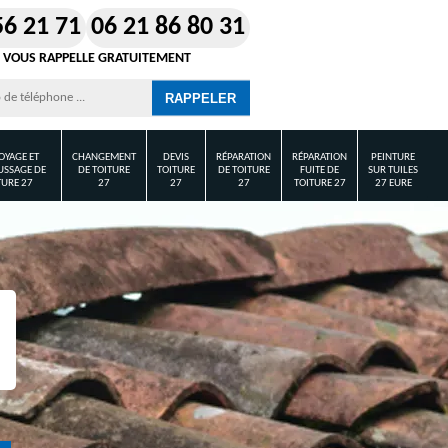
56 21 71
06 21 86 80 31
 VOUS RAPPELLE GRATUITEMENT
OYAGE ET
CHANGEMENT
DEVIS
RÉPARATION
RÉPARATION
PEINTURE
SSAGE DE
DE TOITURE
TOITURE
DE TOITURE
FUITE DE
SUR TUILES
TURE 27
27
27
27
TOITURE 27
27 EURE