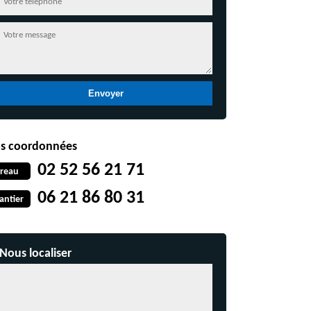
s coordonnées
02 52 56 21 71
reau
06 21 86 80 31
antier
Nous localiser