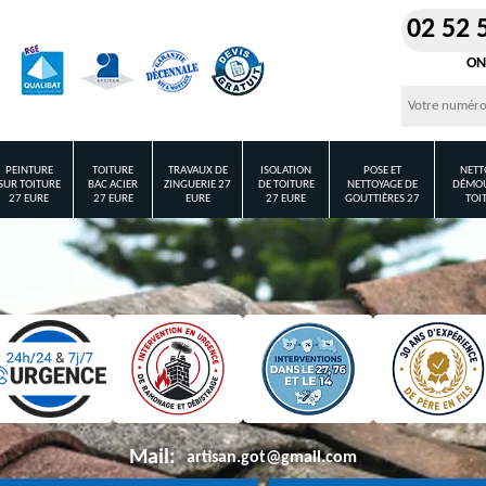
02 52 
ON
PEINTURE
TOITURE
TRAVAUX DE
ISOLATION
POSE ET
NETT
SUR TOITURE
BAC ACIER
ZINGUERIE 27
DE TOITURE
NETTOYAGE DE
DÉMOU
27 EURE
27 EURE
EURE
27 EURE
GOUTTIÈRES 27
TOI
Mail:
artisan.got@gmail.com