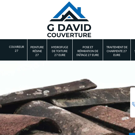
COUVREUR
PEINTURE
HYDROFUGE
POSE ET
TRAITEMENT DE
27
RÉSINE
DE TOITURE
RÉPARATION DE
CHARPENTE 27
27
27 EURE
FAÎTAGE 27 EURE
EURE