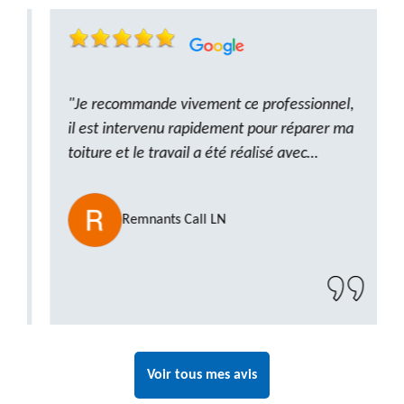
"Je recommande vivement ce professionnel,
il est intervenu rapidement pour réparer ma
toiture et le travail a été réalisé avec
beaucoup de professionnalisme. Très,
ponctuel et à l’écoute, le résultat est
Remnants Call LN
impeccable et le chantier a été laissé propre.
Un artisan de confiance que je n’hésiterai pas
à recontacter"
Voir tous mes avis