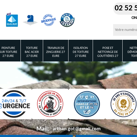
02 52 
ON
PEINTURE
TOITURE
TRAVAUX DE
ISOLATION
POSE ET
NETT
SUR TOITURE
BAC ACIER
ZINGUERIE 27
DE TOITURE
NETTOYAGE DE
DÉMOU
27 EURE
27 EURE
EURE
27 EURE
GOUTTIÈRES 27
TOI
Mail:
artisan.got@gmail.com