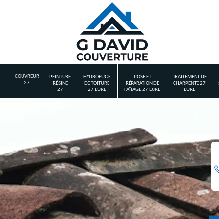
COUVREUR
PEINTURE
HYDROFUGE
POSE ET
TRAITEMENT DE
27
RÉSINE
DE TOITURE
RÉPARATION DE
CHARPENTE 27
27
27 EURE
FAÎTAGE 27 EURE
EURE