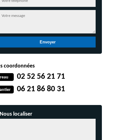
s coordonnées
02 52 56 21 71
reau
06 21 86 80 31
antier
Nous localiser