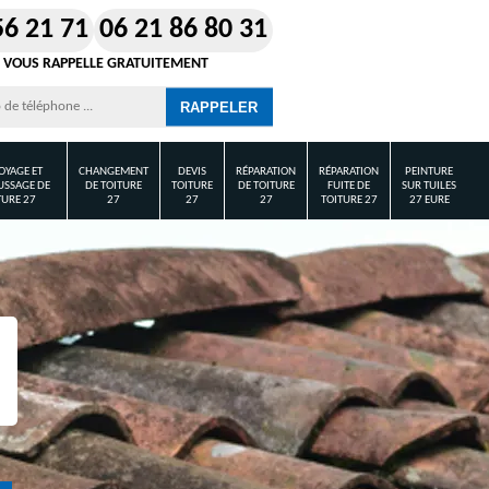
56 21 71
06 21 86 80 31
 VOUS RAPPELLE GRATUITEMENT
OYAGE ET
CHANGEMENT
DEVIS
RÉPARATION
RÉPARATION
PEINTURE
SSAGE DE
DE TOITURE
TOITURE
DE TOITURE
FUITE DE
SUR TUILES
TURE 27
27
27
27
TOITURE 27
27 EURE