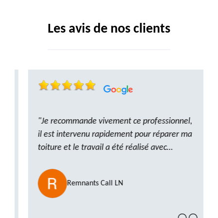
Les avis de nos clients
"Je recommande vivement ce professionnel,
il est intervenu rapidement pour réparer ma
toiture et le travail a été réalisé avec
beaucoup de professionnalisme. Très,
ponctuel et à l’écoute, le résultat est
Remnants Call LN
impeccable et le chantier a été laissé propre.
Un artisan de confiance que je n’hésiterai pas
à recontacter"