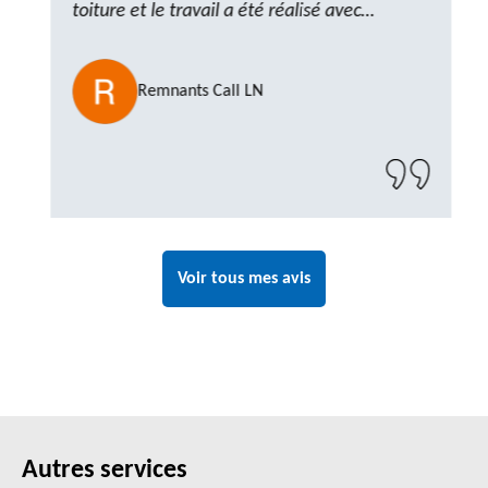
toiture et le travail a été réalisé avec
beaucoup de professionnalisme. Très,
ponctuel et à l’écoute, le résultat est
Remnants Call LN
impeccable et le chantier a été laissé propre.
Un artisan de confiance que je n’hésiterai pas
à recontacter"
Voir tous mes avis
Autres services