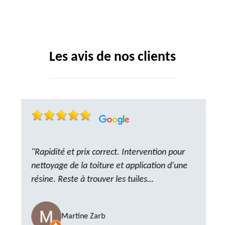
Les avis de nos clients
"Rapidité et prix correct. Intervention pour
nettoyage de la toiture et application d'une
résine. Reste à trouver les tuiles
manquantes, nous savons que nous pouvons
compter sur M. GOT. Très content de la
Martine Zarb
prestation, a recommander sans problème"