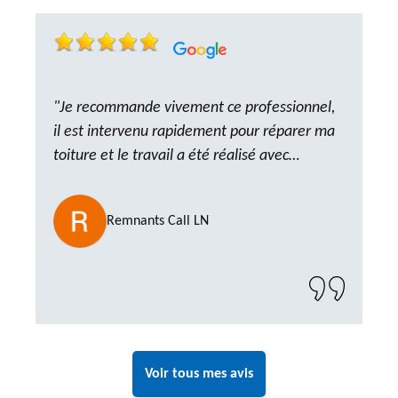
"Je recommande vivement ce professionnel,
il est intervenu rapidement pour réparer ma
toiture et le travail a été réalisé avec
beaucoup de professionnalisme. Très,
ponctuel et à l’écoute, le résultat est
Remnants Call LN
impeccable et le chantier a été laissé propre.
Un artisan de confiance que je n’hésiterai pas
à recontacter"
Voir tous mes avis