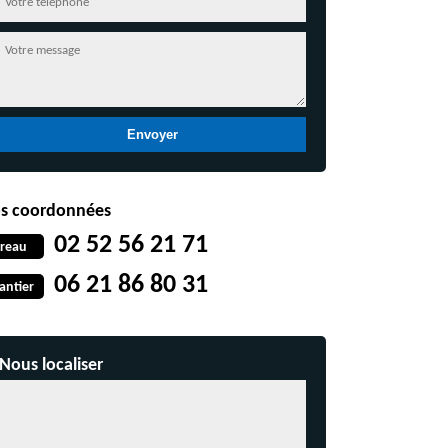
s coordonnées
02 52 56 21 71
reau
06 21 86 80 31
antier
Nous localiser