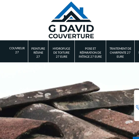
COUVREUR
PEINTURE
HYDROFUGE
POSE ET
TRAITEMENT DE
27
RÉSINE
DE TOITURE
RÉPARATION DE
CHARPENTE 27
27
27 EURE
FAÎTAGE 27 EURE
EURE