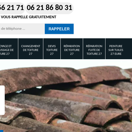
56 21 71
06 21 86 80 31
 VOUS RAPPELLE GRATUITEMENT
OYAGE ET
CHANGEMENT
DEVIS
RÉPARATION
RÉPARATION
PEINTURE
SSAGE DE
DE TOITURE
TOITURE
DE TOITURE
FUITE DE
SUR TUILES
TURE 27
27
27
27
TOITURE 27
27 EURE