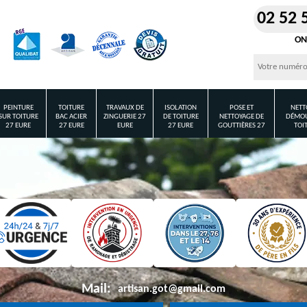
02 52 
ON
PEINTURE
TOITURE
TRAVAUX DE
ISOLATION
POSE ET
NETT
SUR TOITURE
BAC ACIER
ZINGUERIE 27
DE TOITURE
NETTOYAGE DE
DÉMOU
27 EURE
27 EURE
EURE
27 EURE
GOUTTIÈRES 27
TOI
Mail:
artisan.got@gmail.com