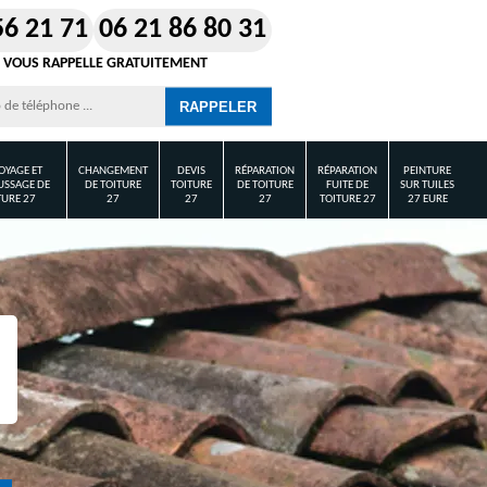
56 21 71
06 21 86 80 31
 VOUS RAPPELLE GRATUITEMENT
OYAGE ET
CHANGEMENT
DEVIS
RÉPARATION
RÉPARATION
PEINTURE
SSAGE DE
DE TOITURE
TOITURE
DE TOITURE
FUITE DE
SUR TUILES
TURE 27
27
27
27
TOITURE 27
27 EURE