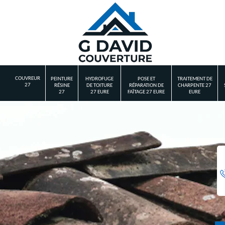
COUVREUR
PEINTURE
HYDROFUGE
POSE ET
TRAITEMENT DE
27
RÉSINE
DE TOITURE
RÉPARATION DE
CHARPENTE 27
27
27 EURE
FAÎTAGE 27 EURE
EURE