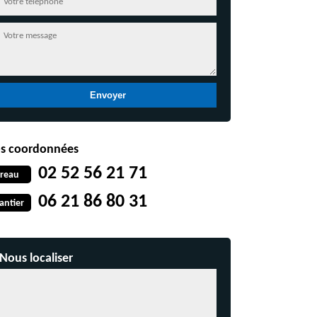
s coordonnées
02 52 56 21 71
reau
06 21 86 80 31
antier
Nous localiser