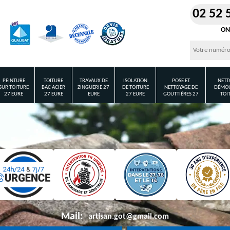
02 52 
ON
PEINTURE
TOITURE
TRAVAUX DE
ISOLATION
POSE ET
NETT
SUR TOITURE
BAC ACIER
ZINGUERIE 27
DE TOITURE
NETTOYAGE DE
DÉMOU
27 EURE
27 EURE
EURE
27 EURE
GOUTTIÈRES 27
TOI
Mail:
artisan.got@gmail.com