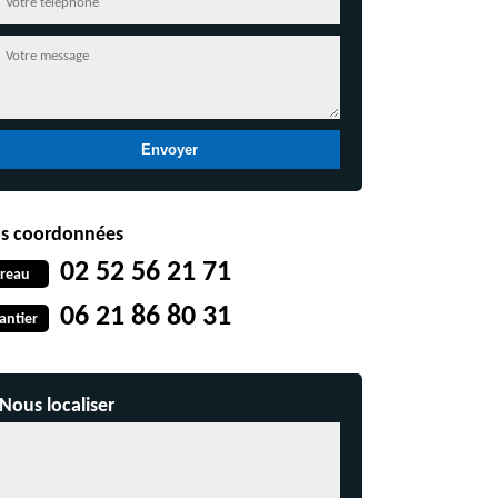
s coordonnées
02 52 56 21 71
reau
06 21 86 80 31
antier
Nous localiser