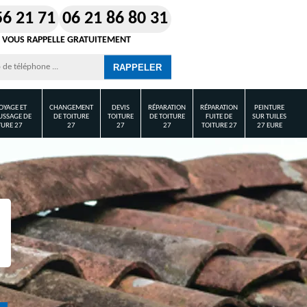
56 21 71
06 21 86 80 31
 VOUS RAPPELLE GRATUITEMENT
OYAGE ET
CHANGEMENT
DEVIS
RÉPARATION
RÉPARATION
PEINTURE
SSAGE DE
DE TOITURE
TOITURE
DE TOITURE
FUITE DE
SUR TUILES
TURE 27
27
27
27
TOITURE 27
27 EURE