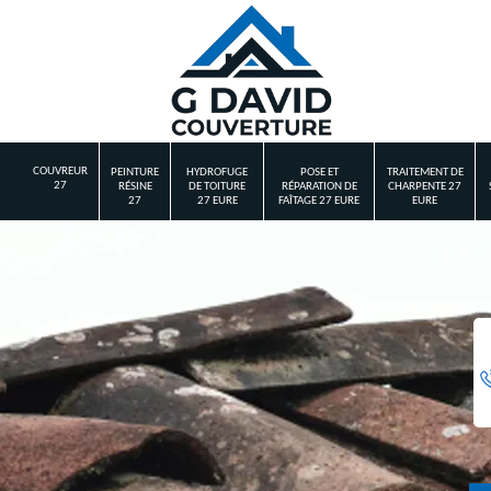
COUVREUR
PEINTURE
HYDROFUGE
POSE ET
TRAITEMENT DE
27
RÉSINE
DE TOITURE
RÉPARATION DE
CHARPENTE 27
27
27 EURE
FAÎTAGE 27 EURE
EURE