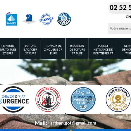
02 52 
ON
PEINTURE
TOITURE
TRAVAUX DE
ISOLATION
POSE ET
NETT
SUR TOITURE
BAC ACIER
ZINGUERIE 27
DE TOITURE
NETTOYAGE DE
DÉMOU
27 EURE
27 EURE
EURE
27 EURE
GOUTTIÈRES 27
TOI
Mail:
artisan.got@gmail.com