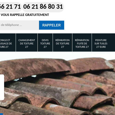
56 21 71
06 21 86 80 31
 VOUS RAPPELLE GRATUITEMENT
OYAGE ET
CHANGEMENT
DEVIS
RÉPARATION
RÉPARATION
PEINTURE
SSAGE DE
DE TOITURE
TOITURE
DE TOITURE
FUITE DE
SUR TUILES
TURE 27
27
27
27
TOITURE 27
27 EURE