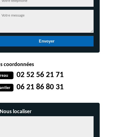
s coordonnées
02 52 56 21 71
reau
06 21 86 80 31
antier
Nous localiser