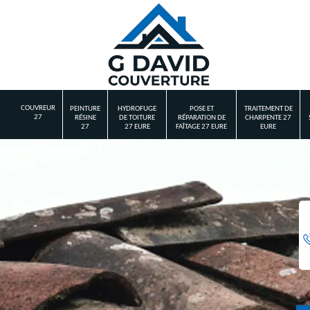
COUVREUR
PEINTURE
HYDROFUGE
POSE ET
TRAITEMENT DE
27
RÉSINE
DE TOITURE
RÉPARATION DE
CHARPENTE 27
27
27 EURE
FAÎTAGE 27 EURE
EURE