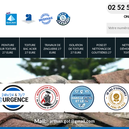
02 52 
ON
PEINTURE
TOITURE
TRAVAUX DE
ISOLATION
POSE ET
NETT
SUR TOITURE
BAC ACIER
ZINGUERIE 27
DE TOITURE
NETTOYAGE DE
DÉMOU
27 EURE
27 EURE
EURE
27 EURE
GOUTTIÈRES 27
TOI
Mail:
artisan.got@gmail.com