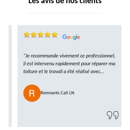
Les avis de nos clients
"Je recommande vivement ce professionnel,
il est intervenu rapidement pour réparer ma
toiture et le travail a été réalisé avec
beaucoup de professionnalisme. Très,
ponctuel et à l’écoute, le résultat est
Remnants Call LN
impeccable et le chantier a été laissé propre.
Un artisan de confiance que je n’hésiterai pas
à recontacter"