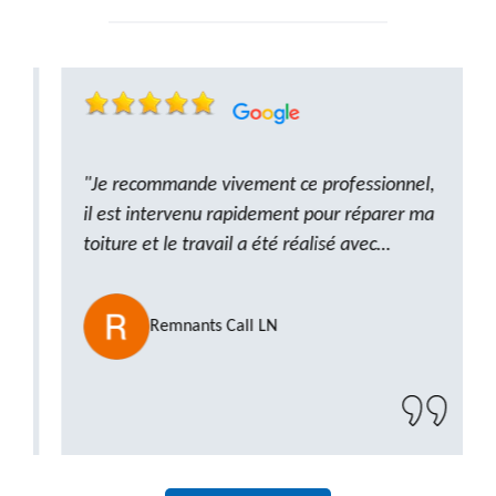
"Je recommande vivement ce professionnel,
il est intervenu rapidement pour réparer ma
toiture et le travail a été réalisé avec
beaucoup de professionnalisme. Très,
ponctuel et à l’écoute, le résultat est
Remnants Call LN
impeccable et le chantier a été laissé propre.
Un artisan de confiance que je n’hésiterai pas
à recontacter"