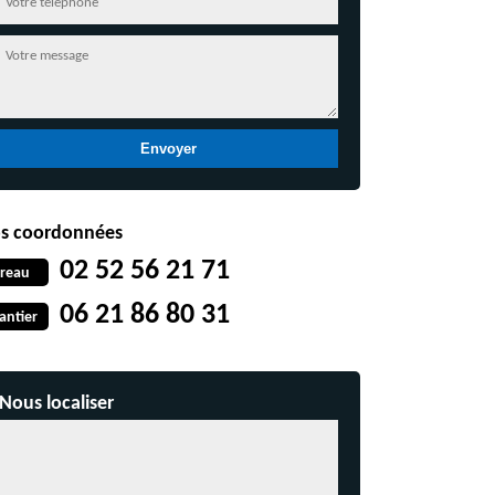
s coordonnées
02 52 56 21 71
reau
06 21 86 80 31
antier
Nous localiser