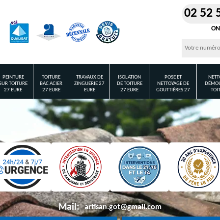
02 52 
ON
PEINTURE
TOITURE
TRAVAUX DE
ISOLATION
POSE ET
NETT
SUR TOITURE
BAC ACIER
ZINGUERIE 27
DE TOITURE
NETTOYAGE DE
DÉMOU
27 EURE
27 EURE
EURE
27 EURE
GOUTTIÈRES 27
TOI
Mail:
artisan.got@gmail.com