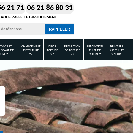
56 21 71
06 21 86 80 31
 VOUS RAPPELLE GRATUITEMENT
OYAGE ET
CHANGEMENT
DEVIS
RÉPARATION
RÉPARATION
PEINTURE
SSAGE DE
DE TOITURE
TOITURE
DE TOITURE
FUITE DE
SUR TUILES
TURE 27
27
27
27
TOITURE 27
27 EURE