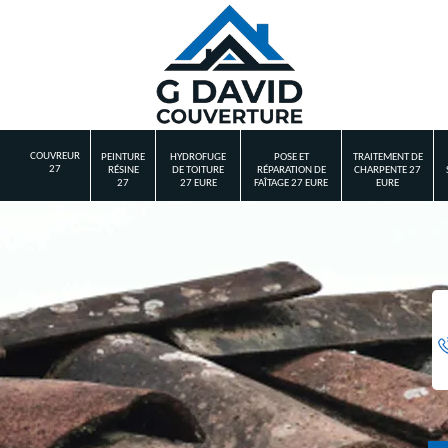
COUVREUR
PEINTURE
HYDROFUGE
POSE ET
TRAITEMENT DE
27
RÉSINE
DE TOITURE
RÉPARATION DE
CHARPENTE 27
27
27 EURE
FAÎTAGE 27 EURE
EURE