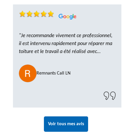
"Je recommande vivement ce professionnel,
il est intervenu rapidement pour réparer ma
toiture et le travail a été réalisé avec
beaucoup de professionnalisme. Très,
ponctuel et à l’écoute, le résultat est
Remnants Call LN
impeccable et le chantier a été laissé propre.
Un artisan de confiance que je n’hésiterai pas
à recontacter"
Voir tous mes avis