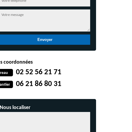
s coordonnées
02 52 56 21 71
reau
06 21 86 80 31
antier
Nous localiser