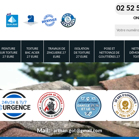
02 52 
ON
PEINTURE
TOITURE
TRAVAUX DE
ISOLATION
POSE ET
NETT
SUR TOITURE
BAC ACIER
ZINGUERIE 27
DE TOITURE
NETTOYAGE DE
DÉMOU
27 EURE
27 EURE
EURE
27 EURE
GOUTTIÈRES 27
TOI
Mail:
artisan.got@gmail.com