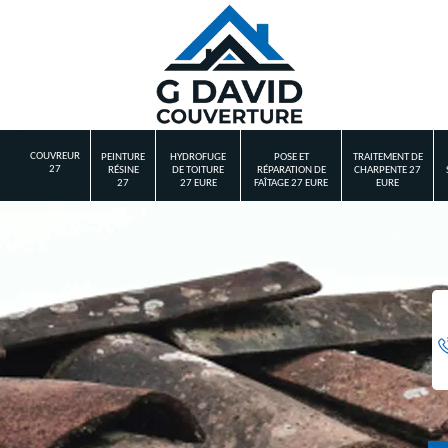
COUVREUR
PEINTURE
HYDROFUGE
POSE ET
TRAITEMENT DE
27
RÉSINE
DE TOITURE
RÉPARATION DE
CHARPENTE 27
27
27 EURE
FAÎTAGE 27 EURE
EURE