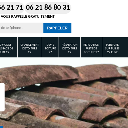
56 21 71
06 21 86 80 31
 VOUS RAPPELLE GRATUITEMENT
OYAGE ET
CHANGEMENT
DEVIS
RÉPARATION
RÉPARATION
PEINTURE
SSAGE DE
DE TOITURE
TOITURE
DE TOITURE
FUITE DE
SUR TUILES
TURE 27
27
27
27
TOITURE 27
27 EURE