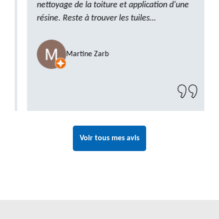
nettoyage de la toiture et application d'une
résine. Reste à trouver les tuiles
manquantes, nous savons que nous pouvons
compter sur M. GOT. Très content de la
Martine Zarb
prestation, a recommander sans problème"
Voir tous mes avis