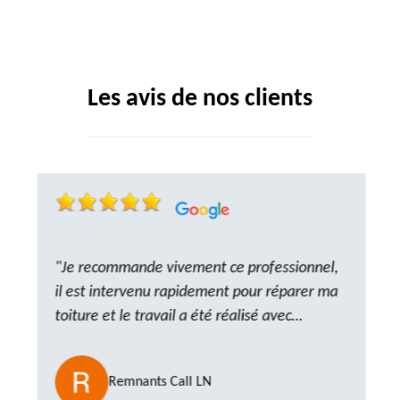
Les avis de nos clients
"Je recommande vivement ce professionnel,
il est intervenu rapidement pour réparer ma
toiture et le travail a été réalisé avec
beaucoup de professionnalisme. Très,
ponctuel et à l’écoute, le résultat est
Remnants Call LN
impeccable et le chantier a été laissé propre.