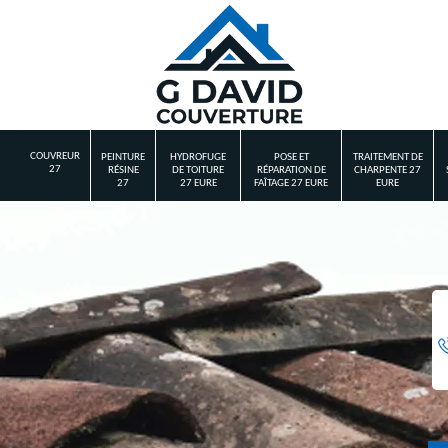
COUVREUR
PEINTURE
HYDROFUGE
POSE ET
TRAITEMENT DE
27
RÉSINE
DE TOITURE
RÉPARATION DE
CHARPENTE 27
27
27 EURE
FAÎTAGE 27 EURE
EURE