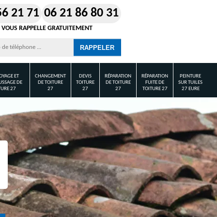
56 21 71
06 21 86 80 31
 VOUS RAPPELLE GRATUITEMENT
OYAGE ET
CHANGEMENT
DEVIS
RÉPARATION
RÉPARATION
PEINTURE
SSAGE DE
DE TOITURE
TOITURE
DE TOITURE
FUITE DE
SUR TUILES
TURE 27
27
27
27
TOITURE 27
27 EURE