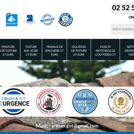
02 52 
ON
PEINTURE
TOITURE
TRAVAUX DE
ISOLATION
POSE ET
NETT
SUR TOITURE
BAC ACIER
ZINGUERIE 27
DE TOITURE
NETTOYAGE DE
DÉMOU
27 EURE
27 EURE
EURE
27 EURE
GOUTTIÈRES 27
TOI
Mail:
artisan.got@gmail.com