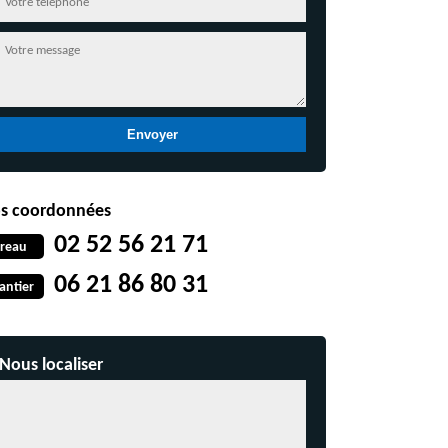
s coordonnées
02 52 56 21 71
reau
06 21 86 80 31
antier
Nous localiser