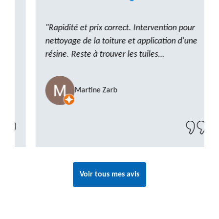
"Rapidité et prix correct. Intervention pour
nettoyage de la toiture et application d'une
résine. Reste à trouver les tuiles
manquantes, nous savons que nous pouvons
compter sur M. GOT. Très content de la
Martine Zarb
prestation, a recommander sans problème"
Voir tous mes avis