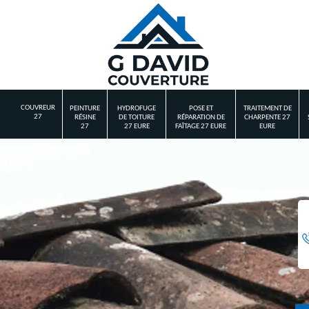
COUVREUR
PEINTURE
HYDROFUGE
POSE ET
TRAITEMENT DE
27
RÉSINE
DE TOITURE
RÉPARATION DE
CHARPENTE 27
27
27 EURE
FAÎTAGE 27 EURE
EURE