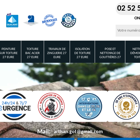
02 52 
ON
PEINTURE
TOITURE
TRAVAUX DE
ISOLATION
POSE ET
NETT
SUR TOITURE
BAC ACIER
ZINGUERIE 27
DE TOITURE
NETTOYAGE DE
DÉMOU
27 EURE
27 EURE
EURE
27 EURE
GOUTTIÈRES 27
TOI
Mail:
artisan.got@gmail.com