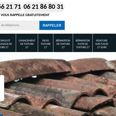
56 21 71
06 21 86 80 31
 VOUS RAPPELLE GRATUITEMENT
OYAGE ET
CHANGEMENT
DEVIS
RÉPARATION
RÉPARATION
PEINTURE
SSAGE DE
DE TOITURE
TOITURE
DE TOITURE
FUITE DE
SUR TUILES
TURE 27
27
27
27
TOITURE 27
27 EURE