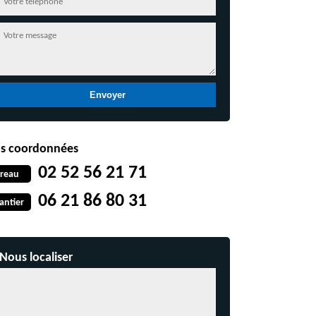
s coordonnées
02 52 56 21 71
reau
06 21 86 80 31
antier
Nous localiser