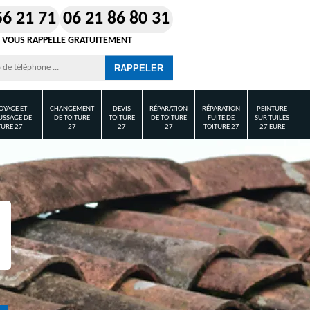
56 21 71
06 21 86 80 31
 VOUS RAPPELLE GRATUITEMENT
OYAGE ET
CHANGEMENT
DEVIS
RÉPARATION
RÉPARATION
PEINTURE
SSAGE DE
DE TOITURE
TOITURE
DE TOITURE
FUITE DE
SUR TUILES
TURE 27
27
27
27
TOITURE 27
27 EURE