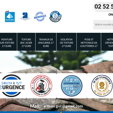
02 52 
ON
PEINTURE
TOITURE
TRAVAUX DE
ISOLATION
POSE ET
NETT
SUR TOITURE
BAC ACIER
ZINGUERIE 27
DE TOITURE
NETTOYAGE DE
DÉMOU
27 EURE
27 EURE
EURE
27 EURE
GOUTTIÈRES 27
TOI
Mail:
artisan.got@gmail.com