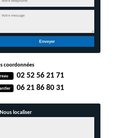
s coordonnées
02 52 56 21 71
reau
06 21 86 80 31
antier
Nous localiser