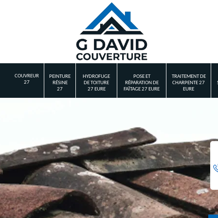
COUVREUR
PEINTURE
HYDROFUGE
POSE ET
TRAITEMENT DE
27
RÉSINE
DE TOITURE
RÉPARATION DE
CHARPENTE 27
27
27 EURE
FAÎTAGE 27 EURE
EURE