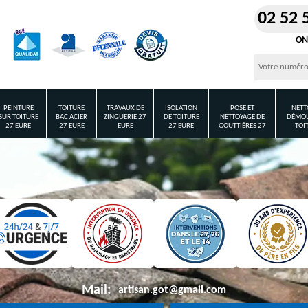
02 52 
ON
PEINTURE
TOITURE
TRAVAUX DE
ISOLATION
POSE ET
NETT
SUR TOITURE
BAC ACIER
ZINGUERIE 27
DE TOITURE
NETTOYAGE DE
DÉMOU
27 EURE
27 EURE
EURE
27 EURE
GOUTTIÈRES 27
TOI
Mail:
artisan.got@gmail.com