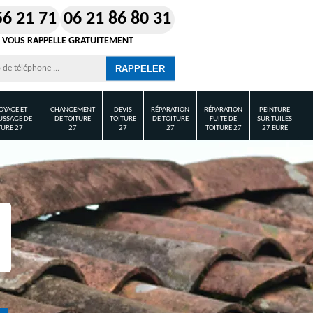
56 21 71
06 21 86 80 31
 VOUS RAPPELLE GRATUITEMENT
OYAGE ET
CHANGEMENT
DEVIS
RÉPARATION
RÉPARATION
PEINTURE
SSAGE DE
DE TOITURE
TOITURE
DE TOITURE
FUITE DE
SUR TUILES
TURE 27
27
27
27
TOITURE 27
27 EURE