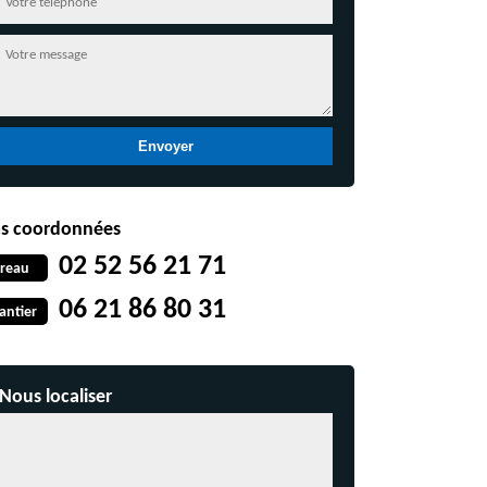
s coordonnées
02 52 56 21 71
reau
06 21 86 80 31
antier
Nous localiser