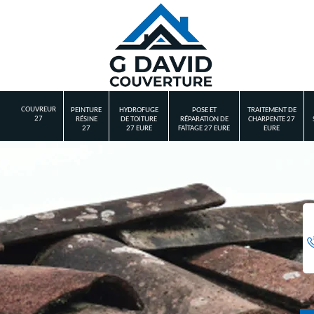
COUVREUR
PEINTURE
HYDROFUGE
POSE ET
TRAITEMENT DE
27
RÉSINE
DE TOITURE
RÉPARATION DE
CHARPENTE 27
27
27 EURE
FAÎTAGE 27 EURE
EURE