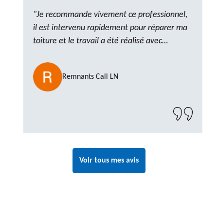
"Je recommande vivement ce professionnel,
il est intervenu rapidement pour réparer ma
toiture et le travail a été réalisé avec
beaucoup de professionnalisme. Très,
ponctuel et à l’écoute, le résultat est
Remnants Call LN
impeccable et le chantier a été laissé propre.
Un artisan de confiance que je n’hésiterai pas
à recontacter"
Voir tous mes avis