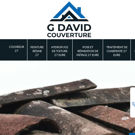
COUVREUR
PEINTURE
HYDROFUGE
POSE ET
TRAITEMENT DE
27
RÉSINE
DE TOITURE
RÉPARATION DE
CHARPENTE 27
27
27 EURE
FAÎTAGE 27 EURE
EURE