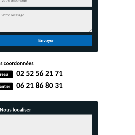
s coordonnées
02 52 56 21 71
reau
06 21 86 80 31
antier
Nous localiser