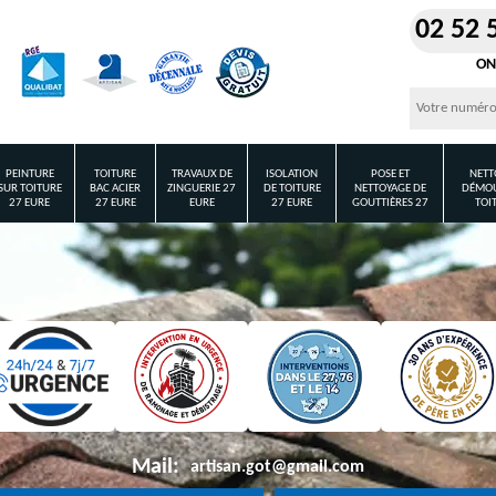
02 52 
ON
PEINTURE
TOITURE
TRAVAUX DE
ISOLATION
POSE ET
NETT
SUR TOITURE
BAC ACIER
ZINGUERIE 27
DE TOITURE
NETTOYAGE DE
DÉMOU
27 EURE
27 EURE
EURE
27 EURE
GOUTTIÈRES 27
TOI
Mail:
artisan.got@gmail.com