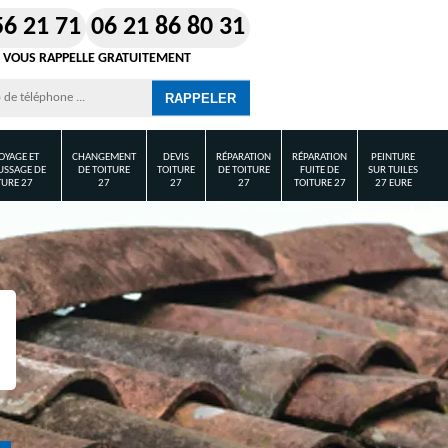
56 21 71
06 21 86 80 31
 VOUS RAPPELLE GRATUITEMENT
OYAGE ET
CHANGEMENT
DEVIS
RÉPARATION
RÉPARATION
PEINTURE
SSAGE DE
DE TOITURE
TOITURE
DE TOITURE
FUITE DE
SUR TUILES
TURE 27
27
27
27
TOITURE 27
27 EURE