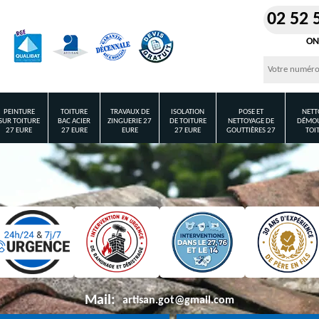
02 52 
ON
PEINTURE
TOITURE
TRAVAUX DE
ISOLATION
POSE ET
NETT
SUR TOITURE
BAC ACIER
ZINGUERIE 27
DE TOITURE
NETTOYAGE DE
DÉMOU
27 EURE
27 EURE
EURE
27 EURE
GOUTTIÈRES 27
TOI
Mail:
artisan.got@gmail.com