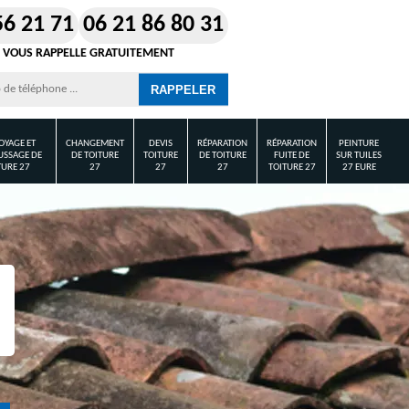
56 21 71
06 21 86 80 31
 VOUS RAPPELLE GRATUITEMENT
OYAGE ET
CHANGEMENT
DEVIS
RÉPARATION
RÉPARATION
PEINTURE
SSAGE DE
DE TOITURE
TOITURE
DE TOITURE
FUITE DE
SUR TUILES
TURE 27
27
27
27
TOITURE 27
27 EURE