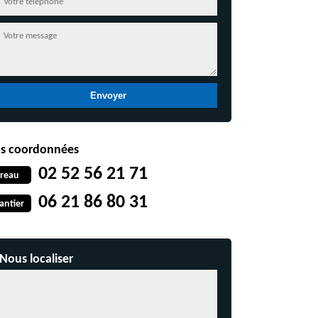
s coordonnées
02 52 56 21 71
reau
06 21 86 80 31
antier
Nous localiser