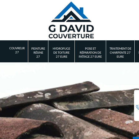
COUVREUR
PEINTURE
HYDROFUGE
POSE ET
TRAITEMENT DE
27
RÉSINE
DE TOITURE
RÉPARATION DE
CHARPENTE 27
27
27 EURE
FAÎTAGE 27 EURE
EURE