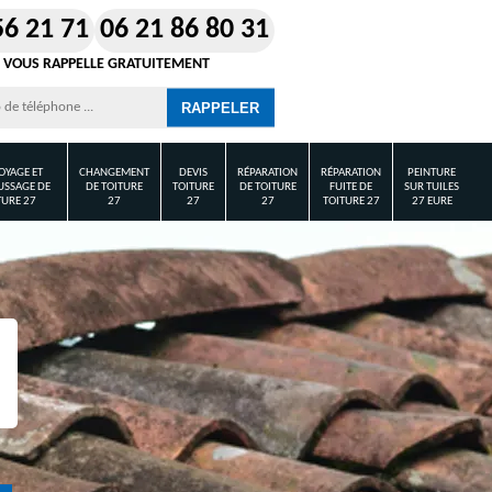
56 21 71
06 21 86 80 31
 VOUS RAPPELLE GRATUITEMENT
OYAGE ET
CHANGEMENT
DEVIS
RÉPARATION
RÉPARATION
PEINTURE
SSAGE DE
DE TOITURE
TOITURE
DE TOITURE
FUITE DE
SUR TUILES
TURE 27
27
27
27
TOITURE 27
27 EURE