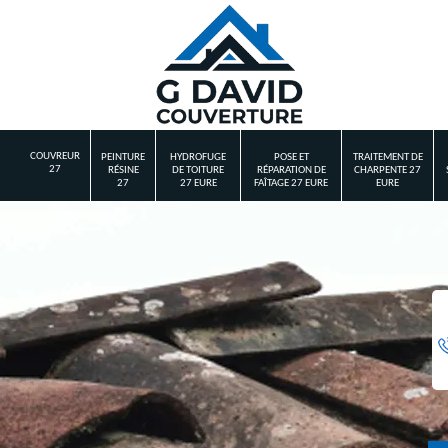
COUVREUR
PEINTURE
HYDROFUGE
POSE ET
TRAITEMENT DE
27
RÉSINE
DE TOITURE
RÉPARATION DE
CHARPENTE 27
27
27 EURE
FAÎTAGE 27 EURE
EURE