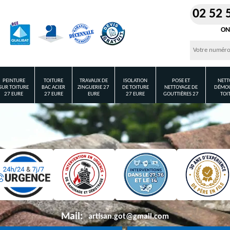
02 52 
ON
PEINTURE
TOITURE
TRAVAUX DE
ISOLATION
POSE ET
NETT
SUR TOITURE
BAC ACIER
ZINGUERIE 27
DE TOITURE
NETTOYAGE DE
DÉMOU
27 EURE
27 EURE
EURE
27 EURE
GOUTTIÈRES 27
TOI
Mail:
artisan.got@gmail.com