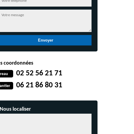
s coordonnées
02 52 56 21 71
reau
06 21 86 80 31
antier
Nous localiser