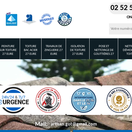
02 52 
ON
PEINTURE
TOITURE
TRAVAUX DE
ISOLATION
POSE ET
NETT
SUR TOITURE
BAC ACIER
ZINGUERIE 27
DE TOITURE
NETTOYAGE DE
DÉMOU
27 EURE
27 EURE
EURE
27 EURE
GOUTTIÈRES 27
TOI
Mail:
artisan.got@gmail.com