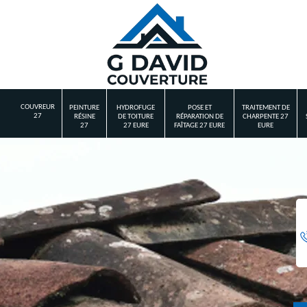
COUVREUR
PEINTURE
HYDROFUGE
POSE ET
TRAITEMENT DE
27
RÉSINE
DE TOITURE
RÉPARATION DE
CHARPENTE 27
27
27 EURE
FAÎTAGE 27 EURE
EURE