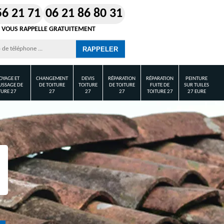
56 21 71
06 21 86 80 31
 VOUS RAPPELLE GRATUITEMENT
OYAGE ET
CHANGEMENT
DEVIS
RÉPARATION
RÉPARATION
PEINTURE
SSAGE DE
DE TOITURE
TOITURE
DE TOITURE
FUITE DE
SUR TUILES
TURE 27
27
27
27
TOITURE 27
27 EURE