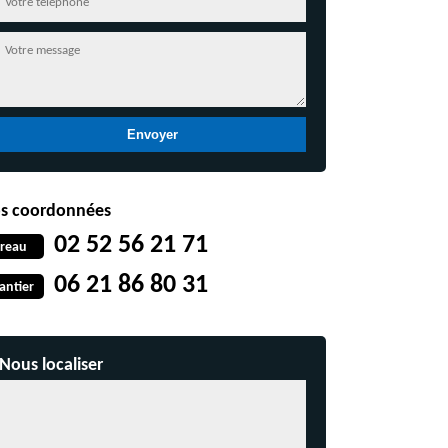
s coordonnées
02 52 56 21 71
reau
06 21 86 80 31
antier
Nous localiser