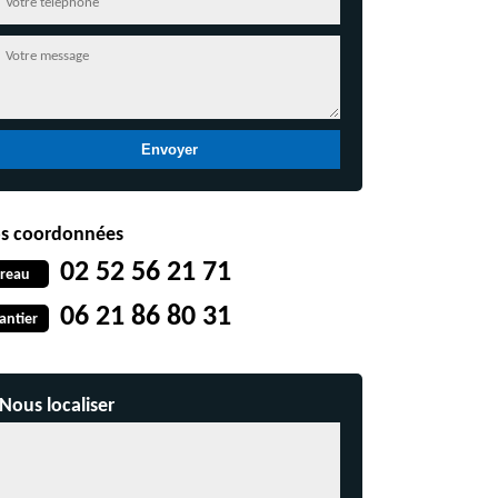
s coordonnées
02 52 56 21 71
reau
06 21 86 80 31
antier
Nous localiser