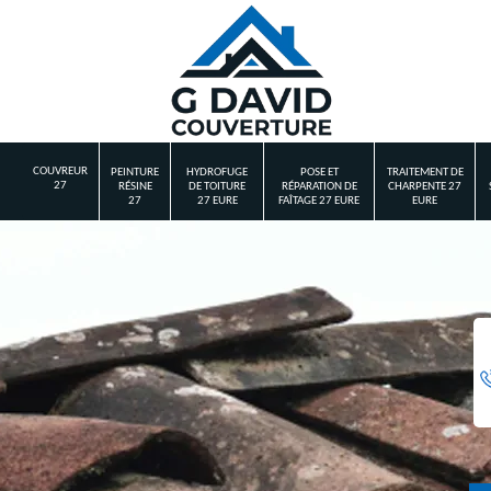
COUVREUR
PEINTURE
HYDROFUGE
POSE ET
TRAITEMENT DE
27
RÉSINE
DE TOITURE
RÉPARATION DE
CHARPENTE 27
27
27 EURE
FAÎTAGE 27 EURE
EURE