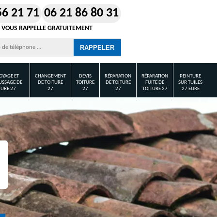
56 21 71
06 21 86 80 31
 VOUS RAPPELLE GRATUITEMENT
OYAGE ET
CHANGEMENT
DEVIS
RÉPARATION
RÉPARATION
PEINTURE
SSAGE DE
DE TOITURE
TOITURE
DE TOITURE
FUITE DE
SUR TUILES
TURE 27
27
27
27
TOITURE 27
27 EURE