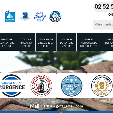
02 52 
ON
PEINTURE
TOITURE
TRAVAUX DE
ISOLATION
POSE ET
NETT
SUR TOITURE
BAC ACIER
ZINGUERIE 27
DE TOITURE
NETTOYAGE DE
DÉMOU
27 EURE
27 EURE
EURE
27 EURE
GOUTTIÈRES 27
TOI
Mail:
artisan.got@gmail.com