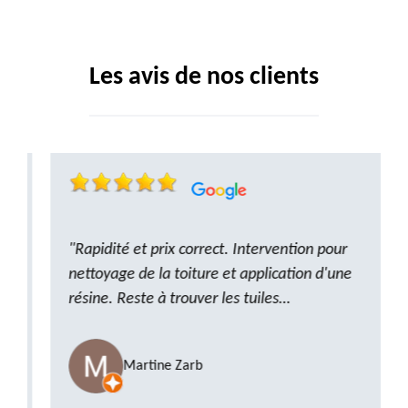
Les avis de nos clients
"Rapidité et prix correct. Intervention pour
nettoyage de la toiture et application d'une
résine. Reste à trouver les tuiles
manquantes, nous savons que nous pouvons
compter sur M. GOT. Très content de la
Martine Zarb
prestation, a recommander sans problème"