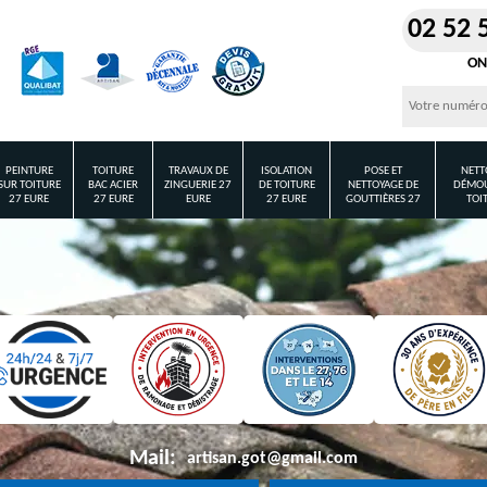
02 52 
ON
PEINTURE
TOITURE
TRAVAUX DE
ISOLATION
POSE ET
NETT
SUR TOITURE
BAC ACIER
ZINGUERIE 27
DE TOITURE
NETTOYAGE DE
DÉMOU
27 EURE
27 EURE
EURE
27 EURE
GOUTTIÈRES 27
TOI
Mail:
artisan.got@gmail.com