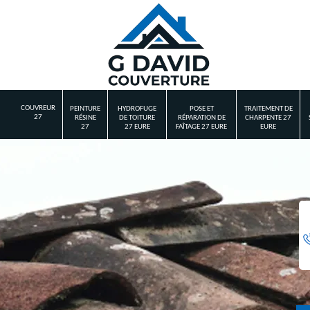
COUVREUR
PEINTURE
HYDROFUGE
POSE ET
TRAITEMENT DE
27
RÉSINE
DE TOITURE
RÉPARATION DE
CHARPENTE 27
27
27 EURE
FAÎTAGE 27 EURE
EURE