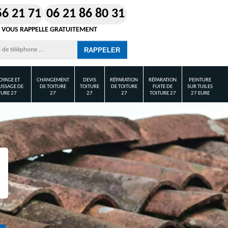
56 21 71
06 21 86 80 31
 VOUS RAPPELLE GRATUITEMENT
OYAGE ET
CHANGEMENT
DEVIS
RÉPARATION
RÉPARATION
PEINTURE
SSAGE DE
DE TOITURE
TOITURE
DE TOITURE
FUITE DE
SUR TUILES
TURE 27
27
27
27
TOITURE 27
27 EURE