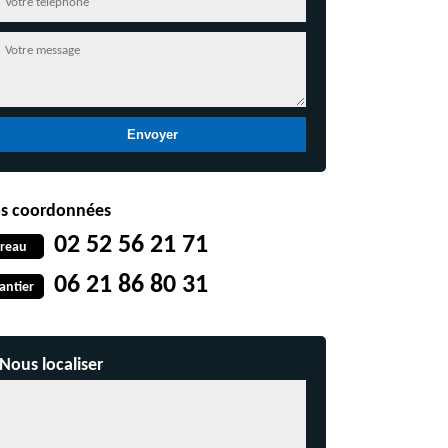
s coordonnées
02 52 56 21 71
reau
06 21 86 80 31
antier
Nous localiser