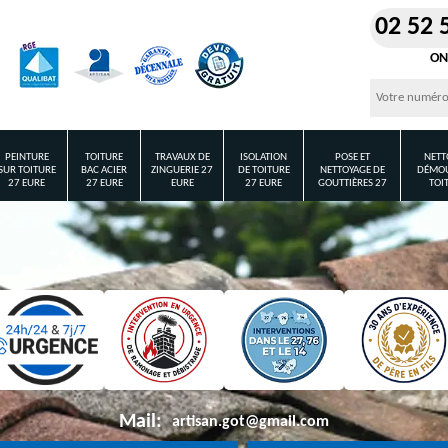
02 52 
ON
PEINTURE
TOITURE
TRAVAUX DE
ISOLATION
POSE ET
NETT
SUR TOITURE
BAC ACIER
ZINGUERIE 27
DE TOITURE
NETTOYAGE DE
DÉMOU
27 EURE
27 EURE
EURE
27 EURE
GOUTTIÈRES 27
TOI
Mail:
artisan.got@gmail.com