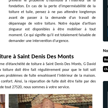
prévenir le problème d’humidité à l’intérieur de la
fondation. En cas de la perte d’imperméabilité de la
toiture et tuile, pensez à ne pas attendre longtemps
avant de passer à la demande d’un travail de
dépannage de votre toiture. Notre équipe d’artisan
zingueur est disponibles à être mobiliser à tout
moment. Ce qui signifie qu’il est totalement faisable de
demander une intervention d’urgence.
No
oiture à Saint Denis Des Monts
Bu
me d’étanchéité de toiture à Saint Denis Des Monts, G David
Ch
a toiture doit être fait régulièrement pour que le toit soit
raves problèmes de fuite envahissent l’intérieur de la maison.
confort. Ainsi, la réparation de fuite doit être faite par des
e de tout 27520, nous sommes à votre service.