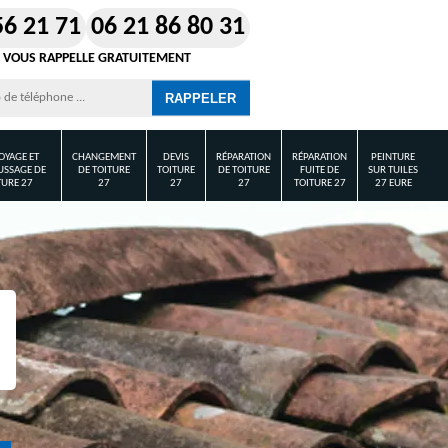
56 21 71
06 21 86 80 31
 VOUS RAPPELLE GRATUITEMENT
OYAGE ET
CHANGEMENT
DEVIS
RÉPARATION
RÉPARATION
PEINTURE
SSAGE DE
DE TOITURE
TOITURE
DE TOITURE
FUITE DE
SUR TUILES
TURE 27
27
27
27
TOITURE 27
27 EURE