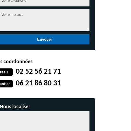
s coordonnées
02 52 56 21 71
reau
06 21 86 80 31
antier
Nous localiser