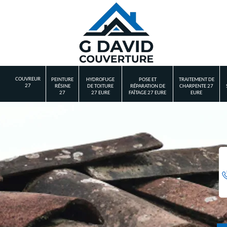
COUVREUR
PEINTURE
HYDROFUGE
POSE ET
TRAITEMENT DE
27
RÉSINE
DE TOITURE
RÉPARATION DE
CHARPENTE 27
27
27 EURE
FAÎTAGE 27 EURE
EURE