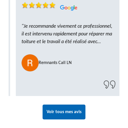
"Je recommande vivement ce professionnel,
il est intervenu rapidement pour réparer ma
toiture et le travail a été réalisé avec
beaucoup de professionnalisme. Très,
ponctuel et à l’écoute, le résultat est
Remnants Call LN
impeccable et le chantier a été laissé propre.
Un artisan de confiance que je n’hésiterai pas
à recontacter"
Voir tous mes avis