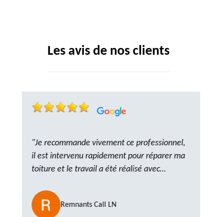
Les avis de nos clients
"Je recommande vivement ce professionnel,
il est intervenu rapidement pour réparer ma
toiture et le travail a été réalisé avec
beaucoup de professionnalisme. Très,
ponctuel et à l’écoute, le résultat est
Remnants Call LN
impeccable et le chantier a été laissé propre.