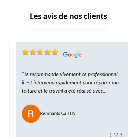
Les avis de nos clients
"Je recommande vivement ce professionnel,
il est intervenu rapidement pour réparer ma
toiture et le travail a été réalisé avec
beaucoup de professionnalisme. Très,
ponctuel et à l’écoute, le résultat est
Remnants Call LN
impeccable et le chantier a été laissé propre.
Un artisan de confiance que je n’hésiterai pas
à recontacter"