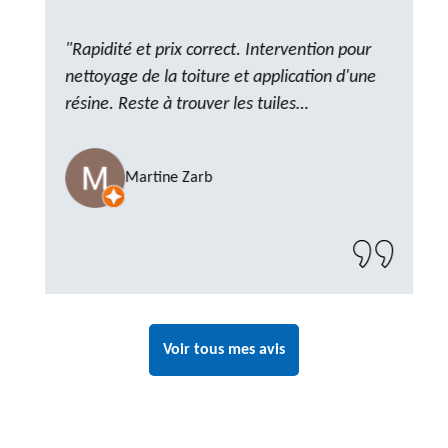
"Rapidité et prix correct. Intervention pour
nettoyage de la toiture et application d'une
résine. Reste à trouver les tuiles
manquantes, nous savons que nous pouvons
compter sur M. GOT. Très content de la
Martine Zarb
prestation, a recommander sans problème"
Voir tous mes avis