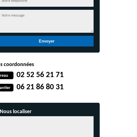
s coordonnées
02 52 56 21 71
reau
06 21 86 80 31
antier
Nous localiser