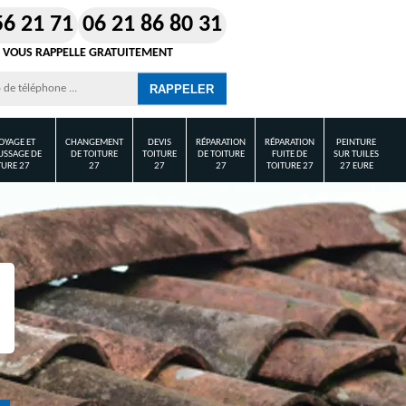
56 21 71
06 21 86 80 31
 VOUS RAPPELLE GRATUITEMENT
OYAGE ET
CHANGEMENT
DEVIS
RÉPARATION
RÉPARATION
PEINTURE
SSAGE DE
DE TOITURE
TOITURE
DE TOITURE
FUITE DE
SUR TUILES
TURE 27
27
27
27
TOITURE 27
27 EURE