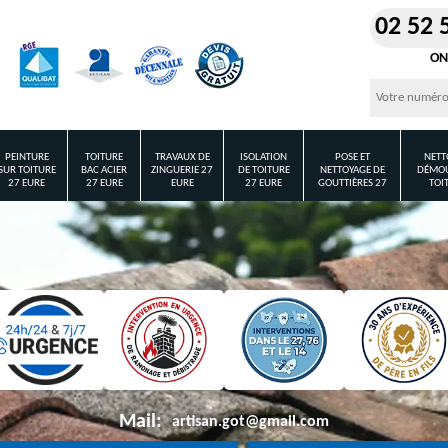
02 52 
ON
PEINTURE
TOITURE
TRAVAUX DE
ISOLATION
POSE ET
NETT
SUR TOITURE
BAC ACIER
ZINGUERIE 27
DE TOITURE
NETTOYAGE DE
DÉMOU
27 EURE
27 EURE
EURE
27 EURE
GOUTTIÈRES 27
TOI
Mail:
artisan.got@gmail.com