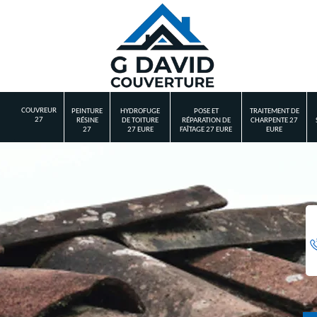
COUVREUR
PEINTURE
HYDROFUGE
POSE ET
TRAITEMENT DE
27
RÉSINE
DE TOITURE
RÉPARATION DE
CHARPENTE 27
27
27 EURE
FAÎTAGE 27 EURE
EURE