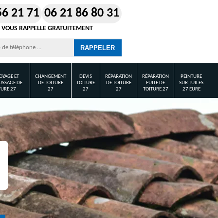
56 21 71
06 21 86 80 31
 VOUS RAPPELLE GRATUITEMENT
OYAGE ET
CHANGEMENT
DEVIS
RÉPARATION
RÉPARATION
PEINTURE
SSAGE DE
DE TOITURE
TOITURE
DE TOITURE
FUITE DE
SUR TUILES
TURE 27
27
27
27
TOITURE 27
27 EURE