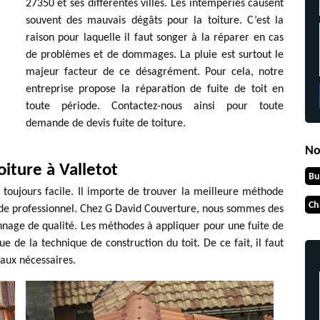
27350 et ses différentes villes. Les intempéries causent
souvent des mauvais dégâts pour la toiture. C’est la
raison pour laquelle il faut songer à la réparer en cas
de problèmes et de dommages. La pluie est surtout le
majeur facteur de ce désagrément. Pour cela, notre
entreprise propose la réparation de fuite de toit en
toute période. Contactez-nous ainsi pour toute
demande de devis fuite de toiture.
No
oiture à Valletot
Bu
s toujours facile. Il importe de trouver la meilleure méthode
Ch
il de professionnel. Chez G David Couverture, nous sommes des
annage de qualité. Les méthodes à appliquer pour une fuite de
e de la technique de construction du toit. De ce fait, il faut
avaux nécessaires.