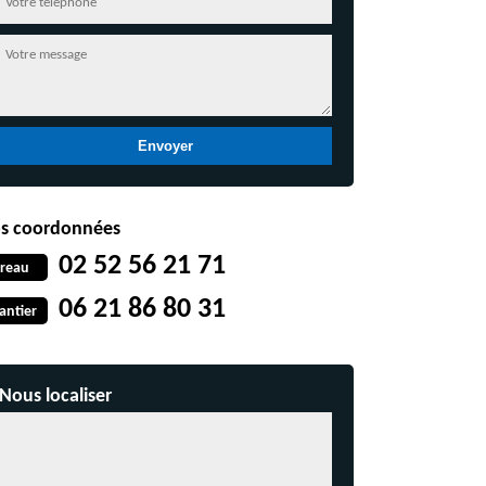
s coordonnées
02 52 56 21 71
reau
06 21 86 80 31
antier
Nous localiser