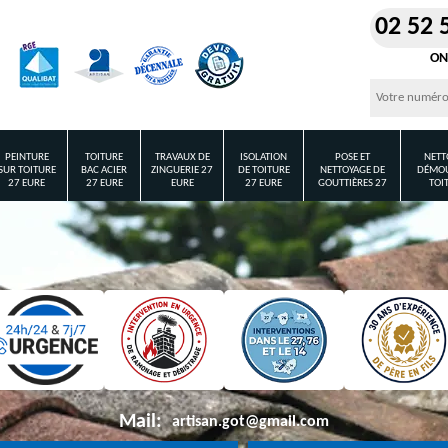
02 52 
ON
PEINTURE
TOITURE
TRAVAUX DE
ISOLATION
POSE ET
NETT
SUR TOITURE
BAC ACIER
ZINGUERIE 27
DE TOITURE
NETTOYAGE DE
DÉMOU
27 EURE
27 EURE
EURE
27 EURE
GOUTTIÈRES 27
TOI
Mail:
artisan.got@gmail.com