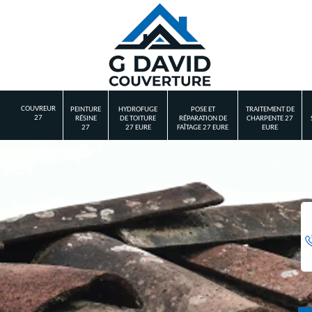
COUVREUR
PEINTURE
HYDROFUGE
POSE ET
TRAITEMENT DE
27
RÉSINE
DE TOITURE
RÉPARATION DE
CHARPENTE 27
27
27 EURE
FAÎTAGE 27 EURE
EURE